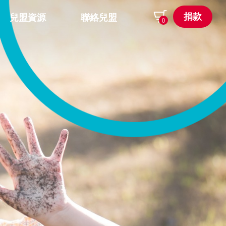
捐款
兒盟資源
聯絡兒盟
0