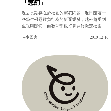
「懲罰」
過去長期存在於校園的霸凌問題，近日隨著一
些學生殘忍欺負行為的新聞爆發，越來越受到
重視與關切，而教育部也打算開始擬定校園霸
凌法，期學校能重視並願意解決霸凌問題，然
時事回應
2010-12-16
我們對於該法有些疑慮與建議。