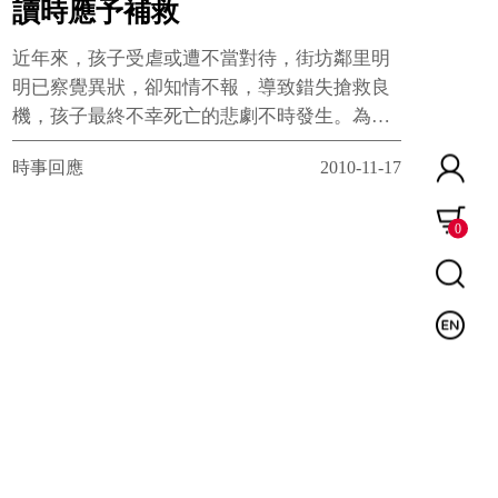
讀時應予補救
近年來，孩子受虐或遭不當對待，街坊鄰里明
明已察覺異狀，卻知情不報，導致錯失搶救良
機，孩子最終不幸死亡的悲劇不時發生。為了
使兒虐案件能及早被通報，兒盟主張將村
時事回應
2010-11-17
（里）長、村（里）幹事、公寓大廈管理人員
等社區基層人員，一併納入兒保責任通報範
0
圍，藉由社區基層人士的參與，使兒保通報網
絡更為綿密。