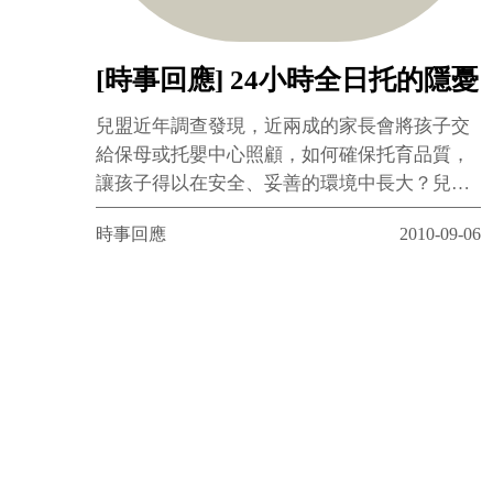
[時事回應] 24小時全日托的隱憂
兒盟近年調查發現，近兩成的家長會將孩子交
給保母或托嬰中心照顧，如何確保托育品質，
讓孩子得以在安全、妥善的環境中長大？兒盟
認為，再好的管理機制、再優質的保母，都取
時事回應
2010-09-06
代不了父母親的角色，將孩子送托保母後，並
非就卸下了照顧孩子的責任，而應該與保母建
立互信關係、保持良好的溝通，一起關心孩
子、瞭解孩子的情況，共同努力為孩子打造良
好的托育環境，為孩子營造溫馨的童年。