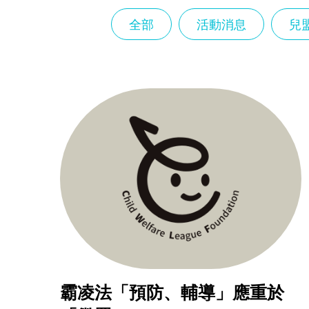
兒
全部
活動消息
兒
盟
倡
議
霸凌法「預防、輔導」應重於