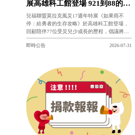
展高雄科工館登場 921到88的漫
長陪伴 「心靈防災」承諾永續
兒福聯盟莫拉克風災17週年特展《如果雨不
守護兒少
停：給勇者的生存攻略》於高雄科工館登場，
回顧陪伴77位受災兒少成長的歷程，倡議將心
理創傷修復、悲傷輔導與生命教育納入「心靈
即時公告
2026-07-31
防災」，展期至8月9日，免費入場。