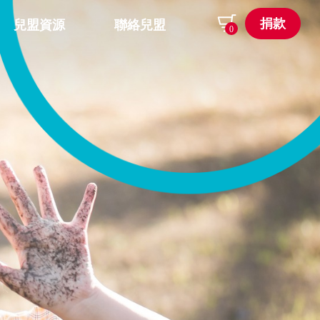
捐款
兒盟資源
聯絡兒盟
0