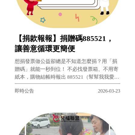
【捐款報報】捐贈碼885521，
讓善意循環更簡便
想捐發票做公益卻總是不知道怎麼捐？用「捐
贈碼」就能一秒到位！ 不必找發票箱、不用寄
紙本，購物結帳時報出 885521（幫幫我我愛
你），電子發票立即捐給兒盟，省時、環保又
即時公告
2026-03-23
發揮愛心。 無論實體店購物、網路下單，或在
電子發票平台設定「自動捐贈」，都能輕鬆把
愛心送到弱勢孩子身邊。