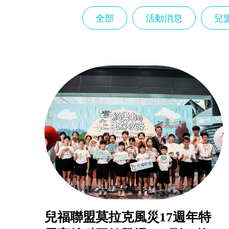
兒
全部
活動消息
兒
盟
倡
議
兒福聯盟莫拉克風災17週年特