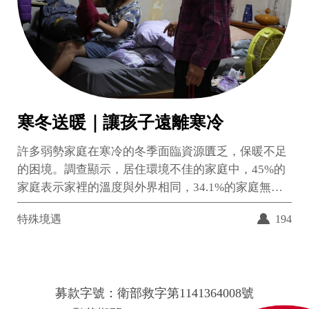
寒冬送暖｜讓孩子遠離寒冷
許多弱勢家庭在寒冷的冬季面臨資源匱乏，保暖不足
的困境。調查顯示，居住環境不佳的家庭中，45%的
家庭表示家裡的溫度與外界相同，34.1%的家庭無法
提供熱水洗澡，甚至有27.5%的家庭反映家裡比外面
特殊境遇
194
還冷。 冬季的來臨，這些家庭的孩子們是否能夠抵禦
寒冷，成為我們的憂慮。為了幫助更多孩子能夠溫暖
過冬，兒盟的社工們每到這個季節，持續為弱勢家庭
提供熱水器、溫暖的床組和厚重衣物等，確保每個孩
募款字號：衛部救字第1141364008號
子都能安全度過寒冷的冬天。 我們誠摯邀請您的愛心