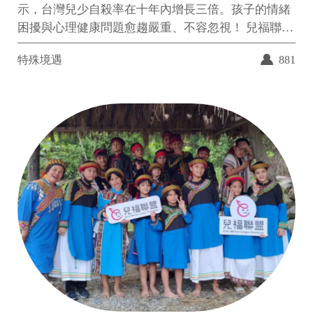
示，台灣兒少自殺率在十年內增長三倍。孩子的情緒
困擾與心理健康問題愈趨嚴重、不容忽視！ 兒福聯盟
除了提供免費青少年服務專線，近年更開辦了少年心
特殊境遇
881
理健康服務、兒童創傷療癒服務，提供兒少心理支
持，並透過訪視陪伴、資源串聯、醫療費用補助等方
式幫助這些深陷情緒困境的孩子，您的捐款將可幫助
我們持續推動兒少療心計畫，讓孩子重新找回生活的
希望與勇氣。