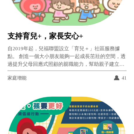
支持育兒+，家長安心+
自2019年起，兒福聯盟設立「育兒＋」社區服務據
點。 創造一個大小朋友能夠一起成長茁壯的空間，透
過提升父母回應式照顧的親職能力，幫助親子建立穩
固的依附感、安全感，讓孩子有力量面對成長中的挫
家庭增能
41
折，也讓父母享受與孩子在一起的美好。 未來，兒盟
預計持續把服務推廣到全國更多育兒資源不足的地
區，並在基礎上規劃更多元在地的服務模式，讓「育
兒＋」能陪伴各地的育兒家庭成長，成為您與孩子的
第二個家。 ⭓ 邀請您支持設立更多社區育兒據點 有
了您的支持，育兒+將更有機會擴點更多地區。 讓更
多城鄉充滿育兒+的溫暖。 交給育兒+，家長安心+!