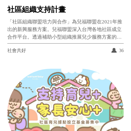
社區組織支持計畫
「社區組織聯盟培力與合作」為兒福聯盟在2021年推
出的新興服務方案。兒福聯盟深入台灣各地社區成立
合作平台。透過補助小型組織推展兒少服務方案的經
費、進行跨組織服務經驗交流與合作、提供兒少知能
社會共好
36
教育等，希望陪伴與支持更多在地的社區組織發揮服
務量能、讓每個角落的孩子們都能夠多元學習，並認
同自己的文化、充滿自信地長大。 兒福聯盟深深相
信，從與兒少最貼近的人開始行動，最有機會創造改
變。兒福聯盟願意成為那股力量，與在地組織一同往
前進！也期待有更多人一起加入我們的行列，響應
「社區組織支持計畫」的基金募集，讓社會的愛深入
社區的各個角落，以及在地的每個孩子！