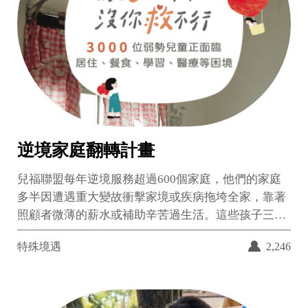
逆境家庭翻轉計畫
兒福聯盟每年逆境服務超過600個家庭，他們的家庭
多半因遭遇重大變故衝擊家境或疾病拖垮全家，靠著
照顧者微薄的薪水或補助辛苦過生活。這些孩子三餐
缺乏營養、住所狹窄漏水、生病沒錢就醫、缺乏托育
特殊境遇
2,246
或教育資源等，這是多數弱勢家庭的日常風景、孩子
們無法扭轉的童年記憶。