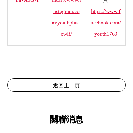
nstagram.co
https://www.f
m/youthplus_
acebook.com/
cwlf/
youth1769
返回上一頁
關聯消息