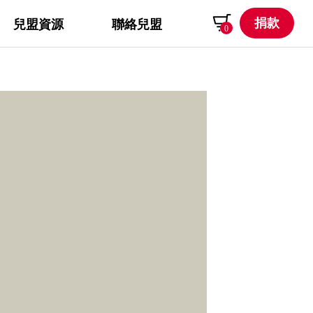
捐款
兒盟資源
聯絡兒盟
0