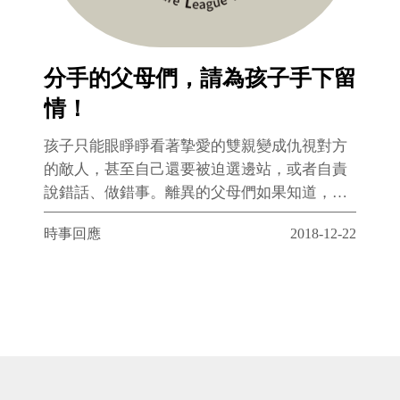
分手的父母們，請為孩子手下留
情！
孩子只能眼睜睜看著摯愛的雙親變成仇視對方
的敵人，甚至自己還要被迫選邊站，或者自責
說錯話、做錯事。離異的父母們如果知道，在
你們激烈的衝突之下，孩子的心是多麼的撕
時事回應
2018-12-22
裂、受傷與痛苦，甚至影響到孩子的心理健康
變得難以信任他人，相信你們會深深的懊悔，
這些爭戰並不能真的為自己或孩子爭取到利
益，帶來的其實是三敗俱傷。