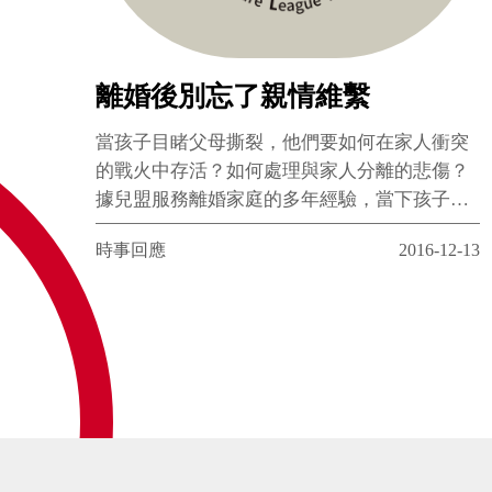
離婚後別忘了親情維繫
當孩子目睹父母撕裂，他們要如何在家人衝突
的戰火中存活？如何處理與家人分離的悲傷？
據兒盟服務離婚家庭的多年經驗，當下孩子心
中常常有許多擔憂和疑問，但誰能回答孩子的
時事回應
2016-12-13
問題，告訴孩子別害怕、爸媽離婚了還是會繼
續愛他們？