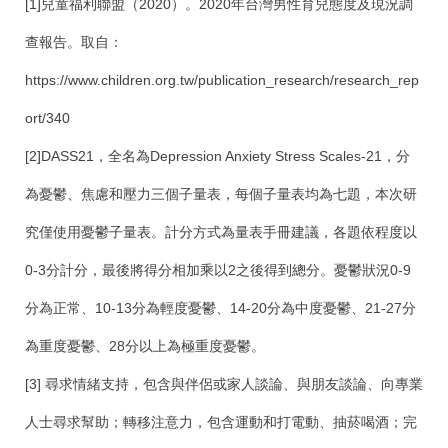
[1]兒童福利聯盟（2020）。2020年台灣男性育兒態度及現況調
查報告。取自：
https://www.children.org.tw/publication_research/research_rep
ort/340
[2]DASS21，全名為Depression Anxiety Stress Scales-21，分
為憂鬱、焦慮和壓力三個子量表，每個子量表均為七題，本次研
究僅使用憂鬱子量表。計分方式為量表手冊建議，各題依程度以
0-3分計分，最後將得分相加乘以2之後得到總分。憂鬱狀況0-9
分為正常、10-13分為輕度憂鬱、14-20分為中度憂鬱、21-27分
為重度憂鬱、28分以上為極重度憂鬱。
[3] 尋求情緒支持，包含與伴侶或家人談論、與朋友談論、向專業
人士尋求幫助；轉移注意力，包含運動和打電動、抽菸喝酒；完