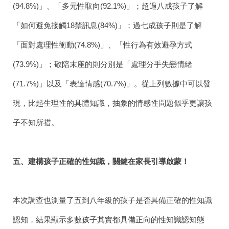
(94.8%)
」、「多元性取向
(92.1%)
」；超過八成孩子了解
「如何避免接觸
18
禁訊息
(84%)
」；過七成孩子則是了解
「面對處理性衝動
(74.8%)
」、「性行為有效避孕方式
(73.9%)
」；敬陪末座的則分別是「處理分手失戀情緒
(71.7%)
」以及「表達情感
(70.7%)
」。從上列數據中可以發
現，比起生理性的具體知識，抽象的情感性問題似乎更讓孩
子不知所措。
五、
建構孩子正確的性知識，關鍵在家長引導啟蒙！
本次調查也測量了五到八年級的孩子是否具備正確的性知識
認知，結果顯示多數孩子其實都具備正向的性知識認知態