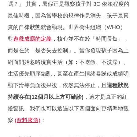
嗎？」 其實，暑假正是觀察孩子對 3C 依賴程度的
最佳時機，因為當學校的規律作息消失，孩子最真
實的自律狀態就會顯現。世界衛生組織（WHO）
對
遊戲成癮的定義
，核心並不在於「時間長短」，
而是在於「是否失去控制」。當你發現孩子因為上
網而開始忽略現實生活（如：不吃飯、不洗澡）、
生活優先順序錯亂，甚至在產生情緒暴躁或成績明
顯下滑等負面後果後，依然無法停止，且
這種狀況
持續存在
(12
個月以上方可確診)
，這才是真正的紅
燈警訊。我們也可以透過以下四個面向更精準地觀
察
(資料來源)
：