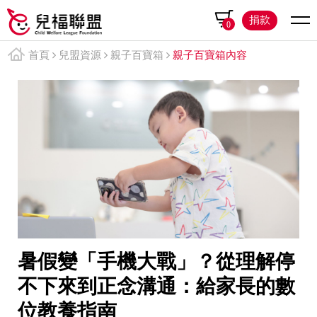
捐款
0
首頁
兒盟資源
親子百寶箱
親子百寶箱內容
暑假變「手機大戰」？從理解停
不下來到正念溝通：給家長的數
位教養指南