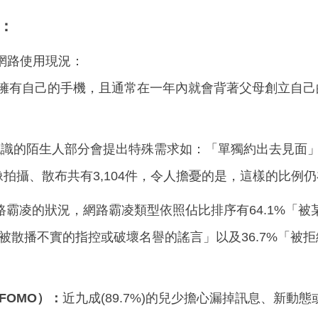
：
網路使用現況：
歲就擁有自己的手機，且通常在一年內就會背著父母創立自
認識的陌生人部分會提出特殊需求如：「單獨約出去見面
像拍攝、散布共有3,104件，令人擔憂的是，這樣的比例
路霸凌的狀況，網路霸凌類型依照佔比排序有64.1%「被
「被散播不實的指控或破壞名譽的謠言」以及36.7%「
FOMO）：
近九成(89.7%)的兒少擔心漏掉訊息、新