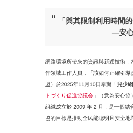
「與其限制利用時間的
—安
網路環境所帶來的資訊與新穎技術，
作領域工作人員，「該如何正確引導
盟）於2025年11月10日舉辦「
兒少網
トづくり促進協議会
」（意為安心協
組織成立於 2009 年 2 月，
協的目標是推動全民能聰明且安全地運