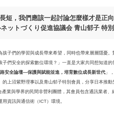
長短，我們應該一起討論怎麼樣才是正向
心ネットづくり促進協議会 青山郁子 特
為孩子們的學習與成長帶來希望，同時也帶來層層隱憂。
孩子們安全的探索數位環境？」一直是大家共同想知道的
路安全論壇—保護與賦能並進，培育數位成長新世代
」
）的上沼紫野理事以及青山郁子特別會員，分享日本推動
是一個結合產業與學界的民間非營利團體，其會員包含通訊業者
用資訊與通信術（ICT）環境。