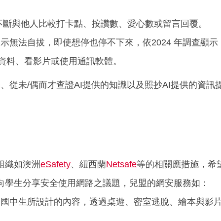
會不斷與他人比較打卡點、按讚數、愛心數或留言回覆。
表示無法自拔，即使想停也停不下來，依2024 年調查顯
查資料、看影片或使用通訊軟體。
、從未/偶而才查證AI提供的知識以及照抄AI提供的資
組織如澳洲
eSafety
、紐西蘭
Netsafe
等的相關應措施，希
向學生分享安全使用網路之議題，兒盟的網安服務如：
及國中生所設計的內容，透過桌遊、密室逃脫、繪本與影