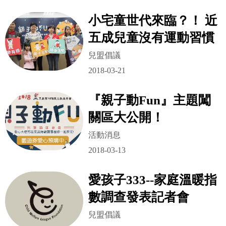
小宅童世代來臨？！ 近
五成兒童沒有運動習慣
兒盟倡議
2018-03-21
『親子動Fun』主題闖
關區大公開！
活動消息
2018-03-13
愛孩子333--家庭溫暖指
數調查發表記者會
兒盟倡議