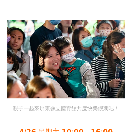
親子一起來屏東縣立體育館共度快樂假期吧！
𝟰/𝟮𝟲 星期六 𝟭𝟬:𝟬𝟬－𝟭𝟲:𝟬𝟬