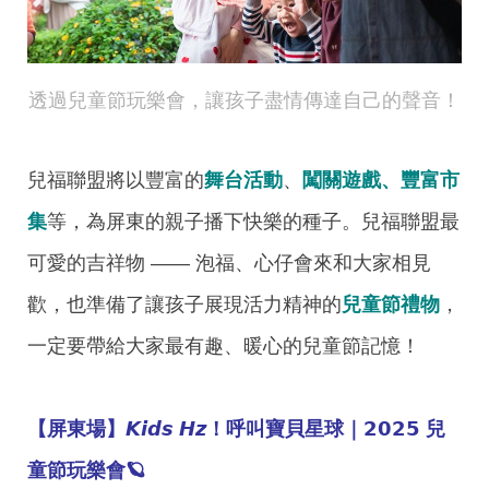
透過兒童節玩樂會，讓孩子盡情傳達自己的聲音！
兒福聯盟將以豐富的
舞台活動
、
闖關遊戲、豐富市
集
等，為屏東的親子播下快樂的種子。兒福聯盟最
可愛的吉祥物 —— 泡福、心仔會來和大家相見
歡，也準備了讓孩子展現活力精神的
兒童節禮物
，
一定要帶給大家最有趣、暖心的兒童節記憶！
【屏東場】𝙆𝙞𝙙𝙨 𝙃𝙯！呼叫寶貝星球｜𝟮𝟬𝟮𝟱 兒
童節玩樂會🪐