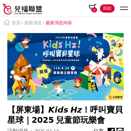
捐款
0
首頁
最新消息
最新消息內容
【屏東場】𝙆𝙞𝙙𝙨 𝙃𝙯！呼叫寶貝
星球｜𝟮𝟬𝟮𝟱 兒童節玩樂會
活動消息
2025-03-13