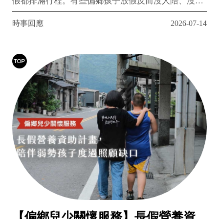
假都排滿行程。有些偏鄉孩子放假反而沒人陪、沒地
方去，手機成了唯一玩伴。提醒您，除了問孩子「滑
時事回應
2026-07-14
多久」，也試著問一句「你今天過得好嗎」。
【偏鄉兒少關懷服務】長假營養資