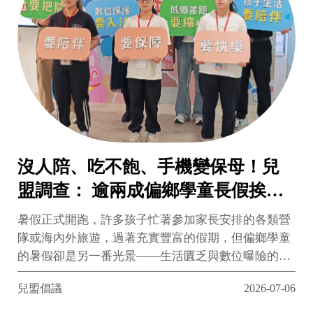
沒人陪、吃不飽、手機變保母！兒
盟調查： 逾兩成偏鄉學童長假挨
餓、近四成個資裸奔
暑假正式開跑，許多孩子忙著參加家長安排的各類營
隊或海內外旅遊，過著充實豐富的假期，但偏鄉學童
的暑假卻是另一番光景——生活匱乏與數位曝險的雙
重危機，悄悄壓了過來。偏鄉家長受限於生計，不得
兒盟倡議
2026-07-06
不缺席孩子的日常，手機成了孩子唯一的玩伴與傾訴
對象；然而，缺乏把關的網路環境與不適齡的社群平