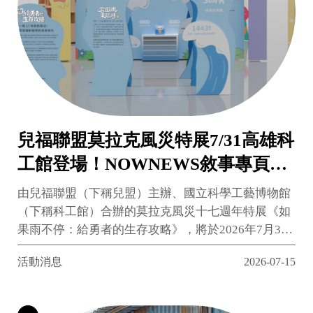
兒福聯盟莫拉克風災特展7/31高雄科
工館登場！NOWNEWS敘事專頁搶
先推出，展現跨越時空的陪伴與重
由兒福聯盟（下稱兒盟）主辦、國立科學工藝博物館
生
（下稱科工館）合辦的莫拉克風災十七週年特展《如
果雨不停：給勇者的生存攻略》，將於2026年7月31
日（五）至8月9日（日）在高雄科工館北館一樓大廳
活動消息
2026-07-15
正式展開。