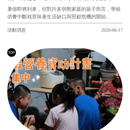
特殊照顧兩難，兒盟呼籲月捐補足
暑假即將到來，但對許多弱勢家庭的孩子而言，學校
長假缺口
供餐中斷就意味著生活缺口與照顧危機的開始。
活動消息
2026-06-17