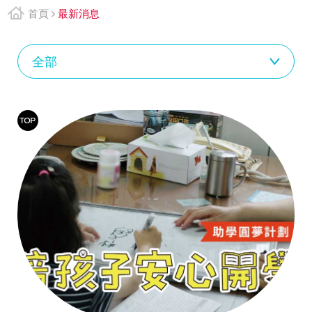
首頁
最新消息
兒
全部
盟
倡
議