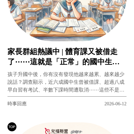
家長群組熱議中 | 體育課又被借走
了⋯⋯這就是「正常」的國中生
活？
孩子升國中後，你有沒有發現他越來越累、越來越少
說話？調查顯示，近六成國中生曾被借課、超過八成
早自習有考試、半數下課時間遭取消⋯⋯這些不是個
案，而是台灣校園的普遍日常。「教學正常化」推行
時事回應
2026-06-12
13年，孩子的身體卻早已告訴我們答案。