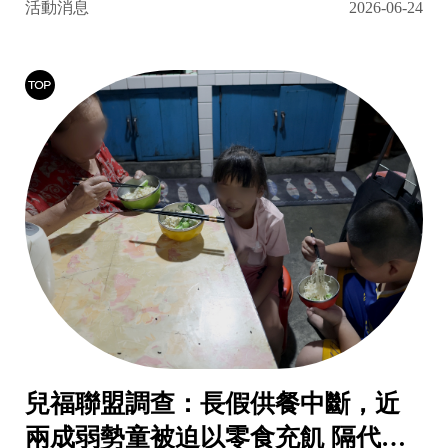
活動消息
2026-06-24
兒福聯盟調查：長假供餐中斷，近
兩成弱勢童被迫以零食充飢 隔代與