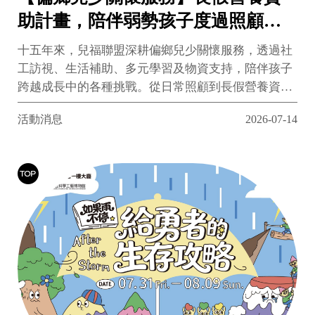
助計畫，陪伴弱勢孩子度過照顧缺
口
十五年來，兒福聯盟深耕偏鄉兒少關懷服務，透過社
工訪視、生活補助、多元學習及物資支持，陪伴孩子
跨越成長中的各種挑戰。從日常照顧到長假營養資
助，我們持續守護每位偏鄉孩子，讓成長不因資源不
活動消息
2026-07-14
足而受限。