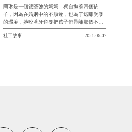
阿琳是一個很堅強的媽媽，獨自撫養四個孩
子，因為在婚姻中的不順遂，也為了逃離受暴
的環境，她咬著牙也要把孩子們帶離那個不安
全的地方，因為害怕被找到，所以被迫過著一
社工故事
2021-06-07
段躲躲藏藏的日子，盡力築起屬於自己跟孩子
們安全又溫暖的家。