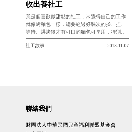
收出養社工
我是個喜歡做甜點的社工，常覺得自己的工作
就像烤麵包一樣，總要經過好幾次的揉、捏、
等待、烘烤後才有可口的麵包可享用，特別是
像每一次的發酵過程，在我所服務的孩子、大
社工故事
2018-11-07
人們會起什麼化學作用，更是只能耐心等候、
靜待其變。
聯絡我們
財團法人中華民國兒童福利聯盟基金會