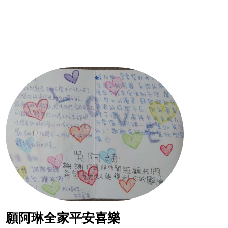
願阿琳全家平安喜樂