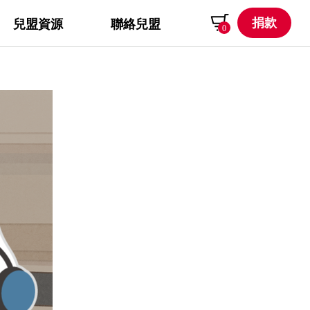
捐款
兒盟資源
聯絡兒盟
0