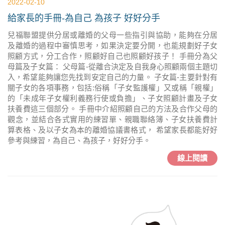
2022-02-10
給家長的手冊-為自己 為孩子 好好分手
兒福聯盟提供分居或離婚的父母一些指引與協助，能夠在分居
及離婚的過程中審慎思考，如果決定要分開，也能規劃好子女
照顧方式，分工合作，照顧好自己也照顧好孩子！ 手冊分為父
母篇及子女篇： 父母篇-從離合決定及自我身心照顧兩個主題切
入，希望能夠讓您先找到安定自己的力量。 子女篇-主要針對有
關子女的各項事務，包括:俗稱「子女監護權」又或稱「親權」
的「未成年子女權利義務行使或負擔」、子女照顧計畫及子女
扶養費這三個部分。 手冊中介紹照顧自己的方法及合作父母的
觀念，並結合各式實用的練習單、親職聯絡簿、子女扶養費計
算表格、及以子女為本的離婚協議書格式， 希望家長都能好好
參考與練習，為自己、為孩子，好好分手。
線上閱讀