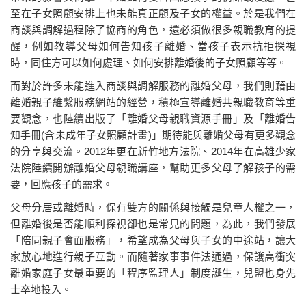
至在子女照顧安排上也未能真正顧及子女的權益。於是我們在
商談與調解過程除了協商的角色，還必須做很多親職教育的提
醒，例如教導父母如何告知孩子離婚、當孩子表示抗拒探視
時，同住方可以如何處理、如何安排離婚後的子女照顧等等。
而對於許多未能進入商談與調解服務的離婚父母，我們則藉由
離婚親子維繫服務網站的經營，積極宣導離婚共親職教育等重
要觀念，也陸續出版了「離婚父母親職資源手冊」及「離婚告
知手冊(含未成年子女照顧計畫)」期待能與離婚父母有更多觀念
的分享與交流。2012年更在新竹地方法院、2014年在高雄少家
法院陸續開辦離婚父母親職講座，幫助更多父母了解孩子的需
要，回應孩子的需求。
父母分居或離婚時，保有雙方的關係與接觸是兒童人權之一，
但離婚後是否能順利探視卻也是常見的問題，為此，我們發展
「陪同親子會面服務」，希望成為父母與子女的中途站，讓大
家放心地進行親子互動。而隨著家事事件法通過，保護高衝突
離婚家庭子女最重要的「程序監理人」制度誕生，兒盟也身先
士卒地投入。