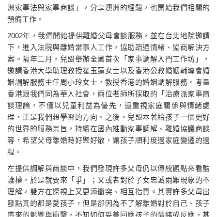
洲家事法與家事商談」，分享澳洲的經驗，也開始我們相關的
預備工作。
2002年，我們開始提供離婚父母會談服務，並在台北地院邀請
下，進入法院與離婚當事人工作，協助疏通情緒、協商解決方
案。隔年二月，兒盟舉辦全國首次「家事調解入門工作坊」，
邀請香港大學助理教授霍玉蓮女士以及香港公教婚姻輔導會婚
姻調解服務主任周小玲女士，教授香港的婚姻調解服務。考量
香港跟我們同為華人社會，兩位老師所採取的「治療派家事商
談理論，不僅以兒童利益為優先，還重視家庭關係與情緒處
理，正是我們想學習的方向。之後，兒盟本著給孩子一個更好
的世界的服務宗旨，持續在國內推動家事調解、離婚協議商談
等，希望父母離婚時好聚好散，讓孩子順利度過家庭變遷的過
程。
在提供調解與商談中，我們發現許多父母仍以傳統觀點來看監
護權，於是就要來「爭」；又或者對於子女忠誠兩難現象的不
理解，雙方在探視上又更添衝突、相互指責。其實許多父母出
發點真的都是愛孩子，但是卻因為不了解離婚對於自己、孩子
帶來的影響與衝擊，不知如何妥善回應孩子的情緒或反應，甚