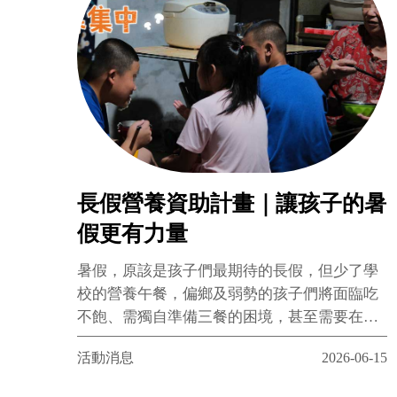
長假營養資助計畫｜讓孩子的暑
假更有力量
暑假，原該是孩子們最期待的長假，但少了學
校的營養午餐，偏鄉及弱勢的孩子們將面臨吃
不飽、需獨自準備三餐的困境，甚至需要在放
假時幫忙照顧弟弟妹妹。吃不飽、忙家計不該
活動消息
2026-06-15
是孩子的假期寫照……