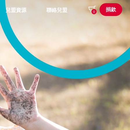
捐款
兒盟資源
聯絡兒盟
0