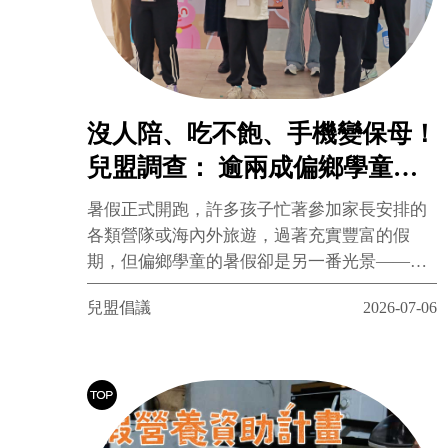
沒人陪、吃不飽、手機變保母！
兒盟調查： 逾兩成偏鄉學童長
假挨餓、近四成個資裸奔
暑假正式開跑，許多孩子忙著參加家長安排的
各類營隊或海內外旅遊，過著充實豐富的假
期，但偏鄉學童的暑假卻是另一番光景——生
活匱乏與數位曝險的雙重危機，悄悄壓了過
兒盟倡議
2026-07-06
來。偏鄉家長受限於生計，不得不缺席孩子的
日常，手機成了孩子唯一的玩伴與傾訴對象；
然而，缺乏把關的網路環境與不適齡的社群平
台，正蠶食著偏鄉孩子的身心健康與數位隱
私。