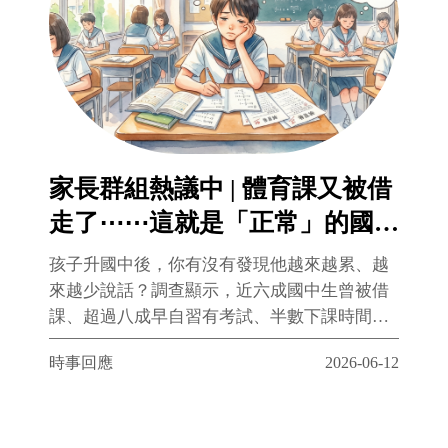
家長群組熱議中 | 體育課又被借
走了⋯⋯這就是「正常」的國中
生活？
孩子升國中後，你有沒有發現他越來越累、越
來越少說話？調查顯示，近六成國中生曾被借
課、超過八成早自習有考試、半數下課時間遭
取消⋯⋯這些不是個案，而是台灣校園的普遍
時事回應
2026-06-12
日常。「教學正常化」推行13年，孩子的身體
卻早已告訴我們答案。