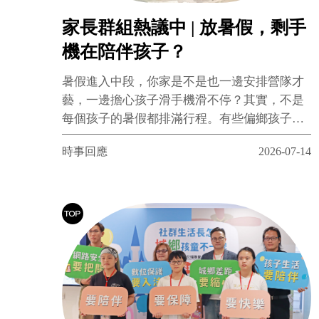
家長群組熱議中 | 放暑假，剩手
機在陪伴孩子？
暑假進入中段，你家是不是也一邊安排營隊才
藝，一邊擔心孩子滑手機滑不停？其實，不是
每個孩子的暑假都排滿行程。有些偏鄉孩子放
假反而沒人陪、沒地方去，手機成了唯一玩
時事回應
2026-07-14
伴。提醒您，除了問孩子「滑多久」，也試著
問一句「你今天過得好嗎」。