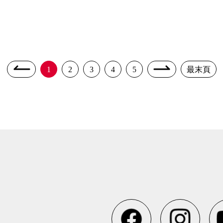
1
2
3
4
5
最末頁