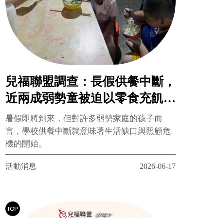
兒福聯盟調查：長假供餐中斷，
近兩成弱勢童被迫以零食充飢
隔代與特殊照顧兩難，兒盟呼籲
暑假即將到來，但對許多弱勢家庭的孩子而
月捐補足長假缺口
言，學校供餐中斷就意味著生活缺口與照顧危
機的開始。
活動消息
2026-06-17