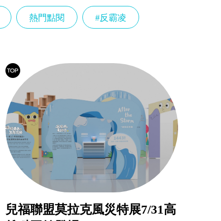
熱門點閱
#反霸凌
兒福聯盟莫拉克風災特展7/31高