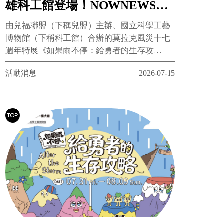
雄科工館登場！NOWNEWS敘
事專頁搶先推出，展現跨越時空
由兒福聯盟（下稱兒盟）主辦、國立科學工藝
的陪伴與重生
博物館（下稱科工館）合辦的莫拉克風災十七
週年特展《如果雨不停：給勇者的生存攻
略》，將於2026年7月31日（五）至8月9日
活動消息
2026-07-15
（日）在高雄科工館北館一樓大廳正式展開。