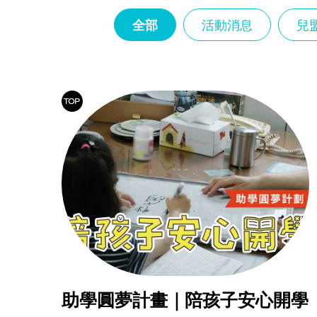
兒
全部
活動消息
兒
盟
倡
議
助學圓夢計畫｜陪孩子安心開學