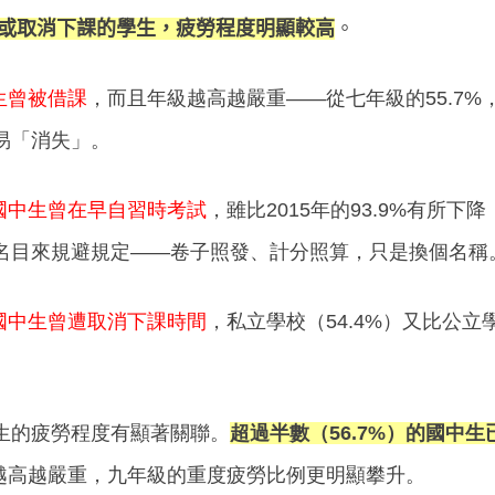
或取消下課的學生，
疲勞程度
明顯較高
。
生曾被借課
，而且年級越高越嚴重
——
從七年級的
55.7%
易「消失」。
國中生曾在早自習時考試
，雖比
2015
年的
93.9%
有所下降
名目來規避規定
——
卷子照發、計分照算，只是換個名稱
國中生曾遭取消下課時間
，私立學校（
54.4%
）又比公立
生的疲勞程度有顯著關聯。
超過半數（
56.7%）的國中
越高越嚴重，九年級的重度疲勞比例更明顯攀升。