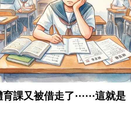
 體育課又被借走了⋯⋯這就