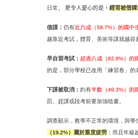
日常。
更令人憂心的是，
經常被借課
借課：
仍有
近六成（
58.7%
）的國中
越靠近考試，體育、美術等課就越容
早自習考試：
超過八成（82.9%
）的
的是，部分學校已改用「練習卷」的
下課被取消：
約有
半數（
49.3%
）的
罰、趕課或段考前要加強唸書。
調查顯示，教學不正常的環境，與學
（19.2%
）屬於重度疲勞
；而且年級