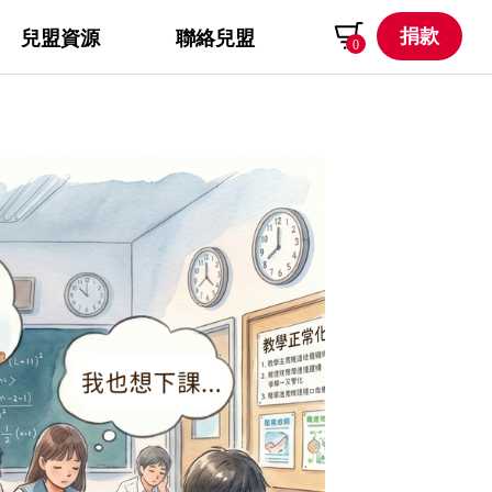
捐款
兒盟資源
聯絡兒盟
0