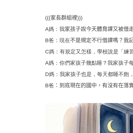
(((家長
群組裡)))
A媽：我
家孩子說今天體育課又被借
B
爸：
現在
不是規定不行借課嗎？我
C
媽：
有規定又怎樣，學校說是「練
A
媽
：你們家孩子幾點睡？我家孩子每
D媽：我家孩子也是，每天都睡不飽，
B
爸
：
到底現在的國中，有沒有在落