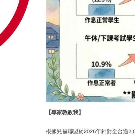
【專家教教我】
根據兒福聯盟於
2026
年針對全台逾
2,