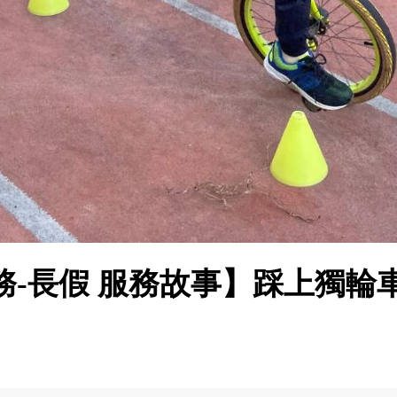
務-長假 服務故事】踩上獨輪