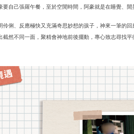
豪要自己張羅午餐，至於空閒時間，阿豪就是在睡覺、閒
明伶俐、反應極快又充滿奇思妙想的孩子，神來一筆的回
出截然不同一面，聚精會神地前後擺動，專心致志尋找平