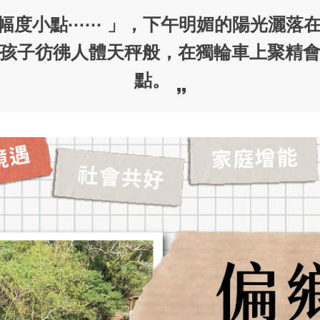
度小點······ 」，下午明媚的陽光灑
孩子彷彿人體天秤般，在獨輪車上聚精
點。