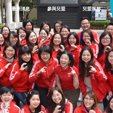
最新消息
參與兒盟
兒盟服務
子更
再只