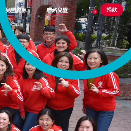
捐款
兒盟資源
聯絡兒盟
0