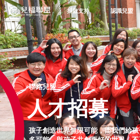
捐款支持
認識兒盟
聯絡兒盟 —
人才招募
孩子創造世界無限可能，而我們給孩
多可能。與孩子共創更好的世界，不