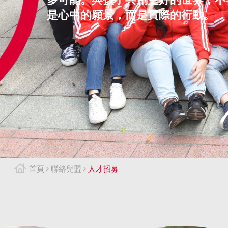
是心中的願景，而是實際的行動。
首頁
聯絡兒盟
人才招募
人
才