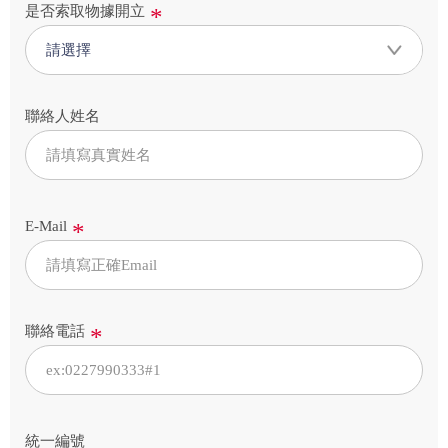
是否索取物據開立
是
請選擇
否
索
取
聯絡人姓名
物
據
開
立
E-Mail
聯絡電話
統一編號